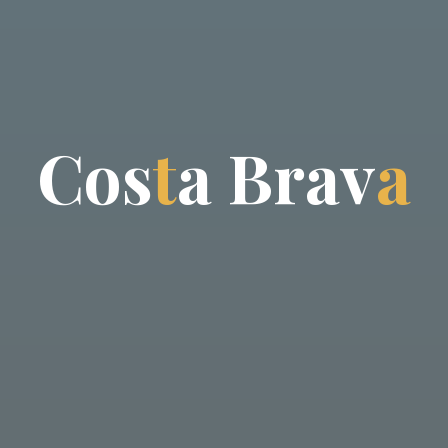
C
o
s
t
a
B
r
a
v
a