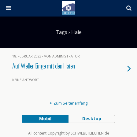
Tags › Haie
18. FEBRUAR 2023 • VON ADMINISTRATOR
Auf Wellenlänge mit den Haien
KEINE ANTWORT
Zum Seitenanfang
Mobil
Desktop
All content Copyright by SCHWEBETEILCHEN.de