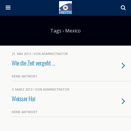
Tags › Mexico
21. MAI 2013 • VON ADMINISTRATOR
Wie die Zeit vergeht …
KEINE ANTWORT
3. MÄRZ 2013 • VON ADMINISTRATOR
Weisser Hai
KEINE ANTWORT