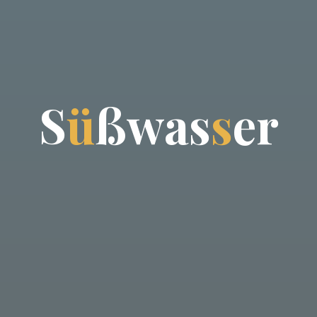
S
ü
ß
w
a
s
s
e
r